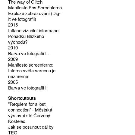
The way of Glitch
Manifesto PostScreenferno
Exploze zobrazování (Dig-
It ve fotografii)
2015
Inflace vizuální informace
Pohádku Blízkého
východu?
2010
Barva ve fotografii II.
2009
Manifesto screenferno:
Inferno světa screenu je
nezměrné
2005
Barva ve fotografii I.
Shortcutouts
"Requiem for a lost
connection" - Městská
výstavní síň Červený
Kostelec
Jak se posunout dál by
TEO