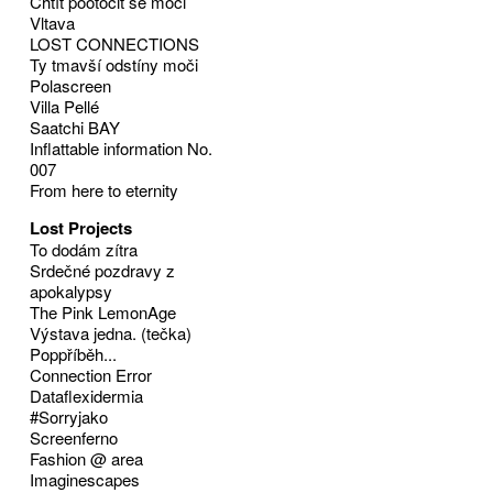
Chtít pootočit se moci
Vltava
LOST CONNECTIONS
Ty tmavší odstíny moči
Polascreen
Villa Pellé
Saatchi BAY
Inflattable information No.
007
From here to eternity
Lost Projects
To dodám zítra
Srdečné pozdravy z
apokalypsy
The Pink LemonAge
Výstava jedna. (tečka)
Poppříběh...
Connection Error
Dataflexidermia
#Sorryjako
Screenferno
Fashion @ area
Imaginescapes