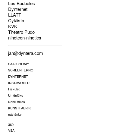
Les Boubeles
Dynternet
LLATT
Cyklista
KVK
Theatro Pudo
nineteen-nineties
jan@dyntera.com
SAATCHI BAY
SCREENFERNO
DYNTERNET
INSTAWORLD
Fiskulet
Uměníčko
Nohill Bikes
KUNSTFABRIK
nástěnky
360
VSA